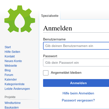
Spezialseite
Anmelden
Zur
Zur
Benutzername
Navigation
Suche
Start
springen
springen
Hilfe-Seiten
Passwort
Kontakt
Neues Konto
Webseite
Blog
Angemeldet bleiben
Forum
Kalender
Anmelden
Kategorienliste
Letzte Änderungen
Hilfe beim Anmelden
Projekte
Passwort vergessen?
Windturbine
Baukasten