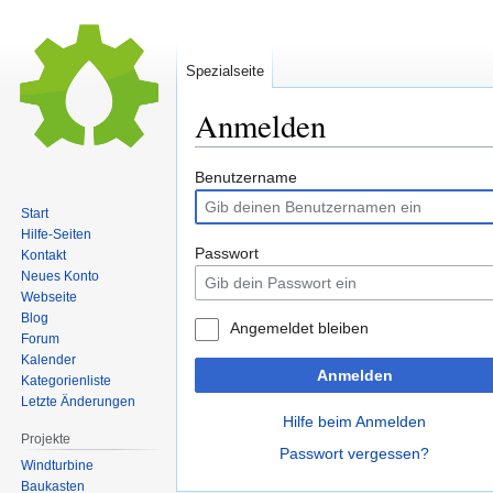
Spezialseite
Anmelden
Zur
Zur
Benutzername
Navigation
Suche
Start
springen
springen
Hilfe-Seiten
Passwort
Kontakt
Neues Konto
Webseite
Blog
Angemeldet bleiben
Forum
Kalender
Anmelden
Kategorienliste
Letzte Änderungen
Hilfe beim Anmelden
Projekte
Passwort vergessen?
Windturbine
Baukasten