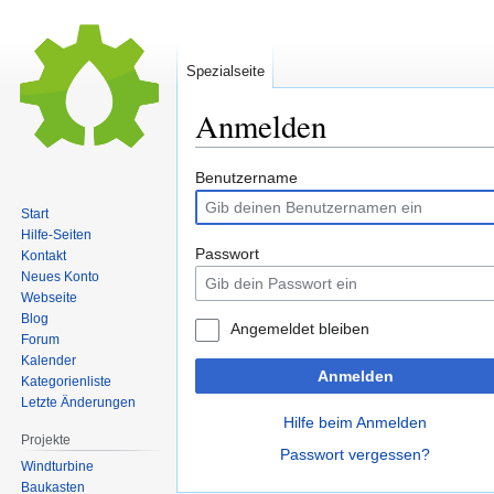
Spezialseite
Anmelden
Zur
Zur
Benutzername
Navigation
Suche
Start
springen
springen
Hilfe-Seiten
Passwort
Kontakt
Neues Konto
Webseite
Blog
Angemeldet bleiben
Forum
Kalender
Anmelden
Kategorienliste
Letzte Änderungen
Hilfe beim Anmelden
Projekte
Passwort vergessen?
Windturbine
Baukasten