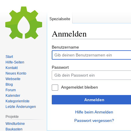
Spezialseite
Anmelden
Zur
Zur
Benutzername
Navigation
Suche
Start
springen
springen
Hilfe-Seiten
Passwort
Kontakt
Neues Konto
Webseite
Blog
Angemeldet bleiben
Forum
Kalender
Anmelden
Kategorienliste
Letzte Änderungen
Hilfe beim Anmelden
Projekte
Passwort vergessen?
Windturbine
Baukasten