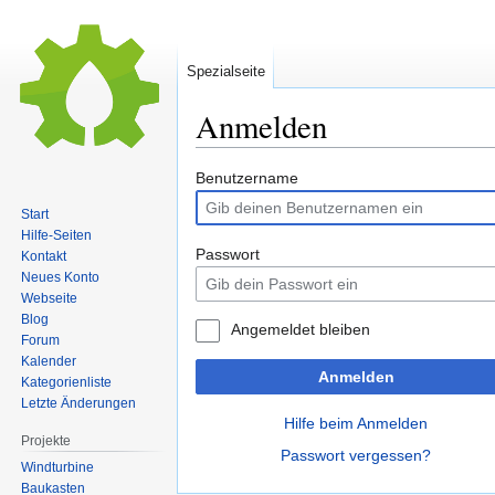
Spezialseite
Anmelden
Zur
Zur
Benutzername
Navigation
Suche
Start
springen
springen
Hilfe-Seiten
Passwort
Kontakt
Neues Konto
Webseite
Blog
Angemeldet bleiben
Forum
Kalender
Anmelden
Kategorienliste
Letzte Änderungen
Hilfe beim Anmelden
Projekte
Passwort vergessen?
Windturbine
Baukasten