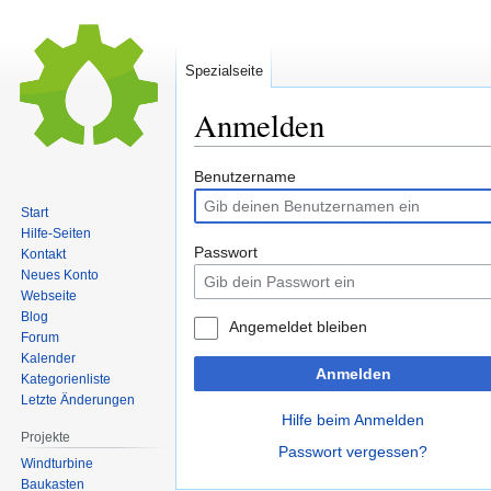
Spezialseite
Anmelden
Zur
Zur
Benutzername
Navigation
Suche
Start
springen
springen
Hilfe-Seiten
Passwort
Kontakt
Neues Konto
Webseite
Blog
Angemeldet bleiben
Forum
Kalender
Anmelden
Kategorienliste
Letzte Änderungen
Hilfe beim Anmelden
Projekte
Passwort vergessen?
Windturbine
Baukasten