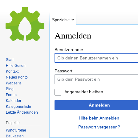
Spezialseite
Anmelden
Zur
Zur
Benutzername
Navigation
Suche
Start
springen
springen
Hilfe-Seiten
Passwort
Kontakt
Neues Konto
Webseite
Blog
Angemeldet bleiben
Forum
Kalender
Anmelden
Kategorienliste
Letzte Änderungen
Hilfe beim Anmelden
Projekte
Passwort vergessen?
Windturbine
Baukasten