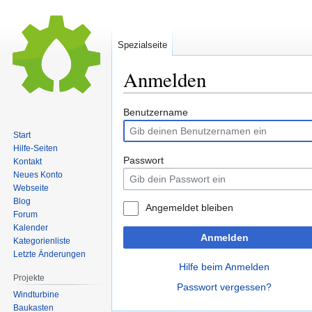
Spezialseite
Anmelden
Zur
Zur
Benutzername
Navigation
Suche
Start
springen
springen
Hilfe-Seiten
Passwort
Kontakt
Neues Konto
Webseite
Blog
Angemeldet bleiben
Forum
Kalender
Anmelden
Kategorienliste
Letzte Änderungen
Hilfe beim Anmelden
Projekte
Passwort vergessen?
Windturbine
Baukasten