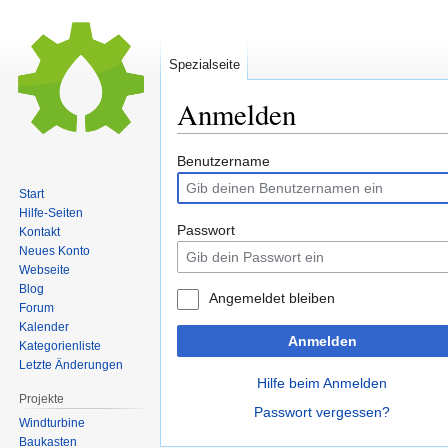
Spezialseite
Anmelden
Zur
Zur
Benutzername
Navigation
Suche
Start
springen
springen
Hilfe-Seiten
Passwort
Kontakt
Neues Konto
Webseite
Blog
Angemeldet bleiben
Forum
Kalender
Anmelden
Kategorienliste
Letzte Änderungen
Hilfe beim Anmelden
Projekte
Passwort vergessen?
Windturbine
Baukasten