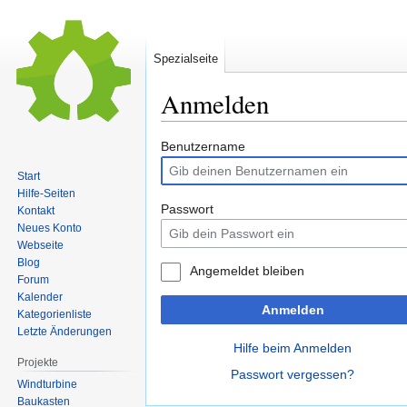
Spezialseite
Anmelden
Zur
Zur
Benutzername
Navigation
Suche
Start
springen
springen
Hilfe-Seiten
Passwort
Kontakt
Neues Konto
Webseite
Blog
Angemeldet bleiben
Forum
Kalender
Anmelden
Kategorienliste
Letzte Änderungen
Hilfe beim Anmelden
Projekte
Passwort vergessen?
Windturbine
Baukasten