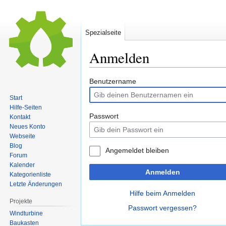
Spezialseite
Anmelden
Zur
Zur
Benutzername
Navigation
Suche
Start
springen
springen
Hilfe-Seiten
Passwort
Kontakt
Neues Konto
Webseite
Blog
Angemeldet bleiben
Forum
Kalender
Anmelden
Kategorienliste
Letzte Änderungen
Hilfe beim Anmelden
Projekte
Passwort vergessen?
Windturbine
Baukasten