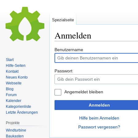
Spezialseite
Anmelden
Zur
Zur
Benutzername
Navigation
Suche
Start
springen
springen
Hilfe-Seiten
Passwort
Kontakt
Neues Konto
Webseite
Blog
Angemeldet bleiben
Forum
Kalender
Anmelden
Kategorienliste
Letzte Änderungen
Hilfe beim Anmelden
Projekte
Passwort vergessen?
Windturbine
Baukasten