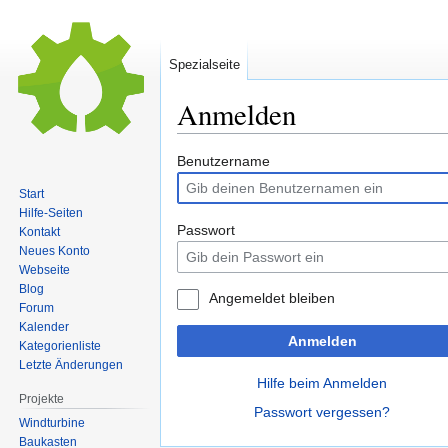
Spezialseite
Anmelden
Zur
Zur
Benutzername
Navigation
Suche
Start
springen
springen
Hilfe-Seiten
Passwort
Kontakt
Neues Konto
Webseite
Blog
Angemeldet bleiben
Forum
Kalender
Anmelden
Kategorienliste
Letzte Änderungen
Hilfe beim Anmelden
Projekte
Passwort vergessen?
Windturbine
Baukasten