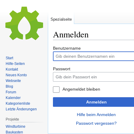
Spezialseite
Anmelden
Zur
Zur
Benutzername
Navigation
Suche
Start
springen
springen
Hilfe-Seiten
Passwort
Kontakt
Neues Konto
Webseite
Blog
Angemeldet bleiben
Forum
Kalender
Anmelden
Kategorienliste
Letzte Änderungen
Hilfe beim Anmelden
Projekte
Passwort vergessen?
Windturbine
Baukasten