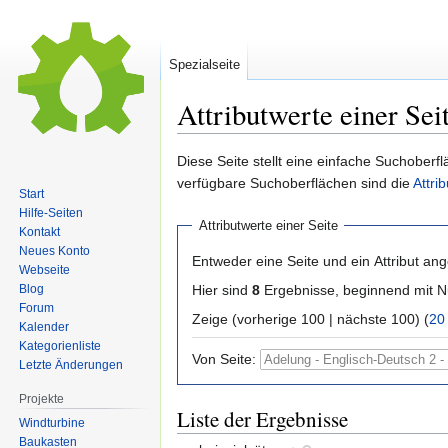
Spezialseite
Attributwerte einer Sei
Zur
Zur
Diese Seite stellt eine einfache Suchoberfl
Navigation
Suche
verfügbare Suchoberflächen sind die
Attri
Start
springen
springen
Hilfe-Seiten
Attributwerte einer Seite
Kontakt
Neues Konto
Entweder eine Seite und ein Attribut an
Webseite
Hier sind
8
Ergebnisse, beginnend mit
Blog
Forum
Zeige (vorherige 100 | nächste 100) (
20
Kalender
Kategorienliste
Von Seite:
Letzte Änderungen
Projekte
Liste der Ergebnisse
Windturbine
Baukasten