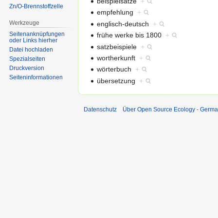
beispielsätze
+
Zn/O-Brennstoffzelle
empfehlung
+
Werkzeuge
englisch-deutsch
+
Seitenanknüpfungen
frühe werke bis 1800
+
oder Links hierher
satzbeispiele
+
Datei hochladen
wortherkunft
+
Spezialseiten
Druckversion
wörterbuch
+
Seiten­informationen
übersetzung
+
Datenschutz
Über Open Source Ecology - Germ