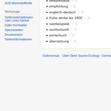
beispielsätze
+
Zn/O-Brennstoffzelle
empfehlung
+
Werkzeuge
englisch-deutsch
+
Seitenanknüpfungen
frühe werke bis 1800
+
oder Links hierher
satzbeispiele
+
Datei hochladen
wortherkunft
+
Spezialseiten
Druckversion
wörterbuch
+
Seiten­informationen
übersetzung
+
Datenschutz
Über Open Source Ecology - Germ