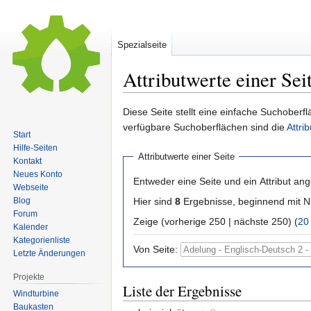
Spezialseite
Attributwerte einer Sei
Zur
Zur
Diese Seite stellt eine einfache Suchoberfl
Navigation
Suche
verfügbare Suchoberflächen sind die
Attri
Start
springen
springen
Hilfe-Seiten
Attributwerte einer Seite
Kontakt
Neues Konto
Entweder eine Seite und ein Attribut an
Webseite
Hier sind
8
Ergebnisse, beginnend mit
Blog
Forum
Zeige (vorherige 250 | nächste 250) (
20
Kalender
Kategorienliste
Von Seite:
Letzte Änderungen
Projekte
Liste der Ergebnisse
Windturbine
Baukasten