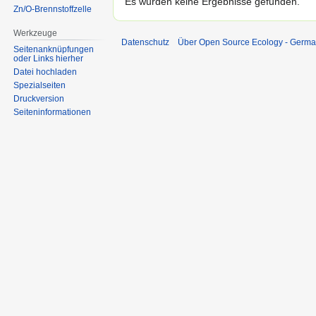
Es wurden keine Ergebnisse gefunden.
Zn/O-Brennstoffzelle
Werkzeuge
Datenschutz
Über Open Source Ecology - Germ
Seitenanknüpfungen
oder Links hierher
Datei hochladen
Spezialseiten
Druckversion
Seiten­informationen