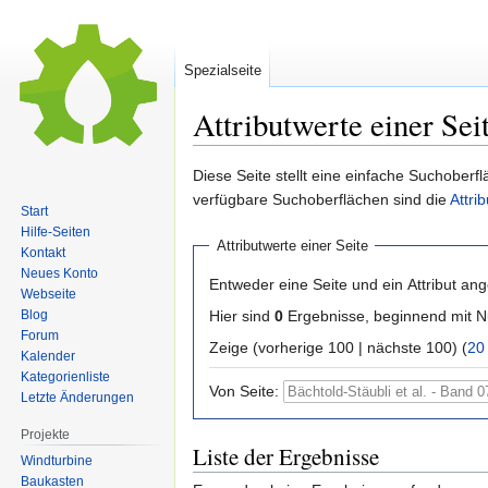
Spezialseite
Attributwerte einer Sei
Zur
Zur
Diese Seite stellt eine einfache Suchoberfl
Navigation
Suche
verfügbare Suchoberflächen sind die
Attri
Start
springen
springen
Hilfe-Seiten
Attributwerte einer Seite
Kontakt
Neues Konto
Entweder eine Seite und ein Attribut an
Webseite
Hier sind
0
Ergebnisse, beginnend mit
Blog
Forum
Zeige (vorherige 100 | nächste 100) (
20
Kalender
Kategorienliste
Von Seite:
Letzte Änderungen
Projekte
Liste der Ergebnisse
Windturbine
Baukasten