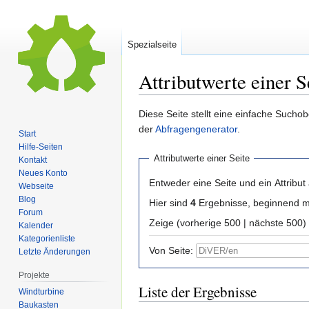
Spezialseite
Attributwerte einer S
Zur
Zur
Diese Seite stellt eine einfache Sucho
Navigation
Suche
der
Abfragengenerator
.
Start
springen
springen
Hilfe-Seiten
Attributwerte einer Seite
Kontakt
Neues Konto
Entweder eine Seite und ein Attribut
Webseite
Blog
Hier sind
4
Ergebnisse, beginnend 
Forum
Zeige (vorherige 500 | nächste 500
Kalender
Kategorienliste
Von Seite:
Letzte Änderungen
Projekte
Liste der Ergebnisse
Windturbine
Baukasten