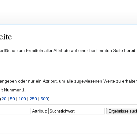
eite
berfläche zum Ermitteln aller Attribute auf einer bestimmten Seite bere
 angeben oder nur ein Attribut, um alle zugewiesenen Werte zu erhalte
mit Nummer
1.
) (
20
|
50
|
100
|
250
|
500
)
Attribut: