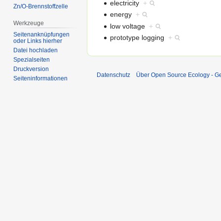
electricity
+
Zn/O-Brennstoffzelle
energy
+
Werkzeuge
low voltage
+
Seitenanknüpfungen
prototype logging
+
oder Links hierher
Datei hochladen
Spezialseiten
Druckversion
Datenschutz
Über Open Source Ecology - 
Seiten­informationen