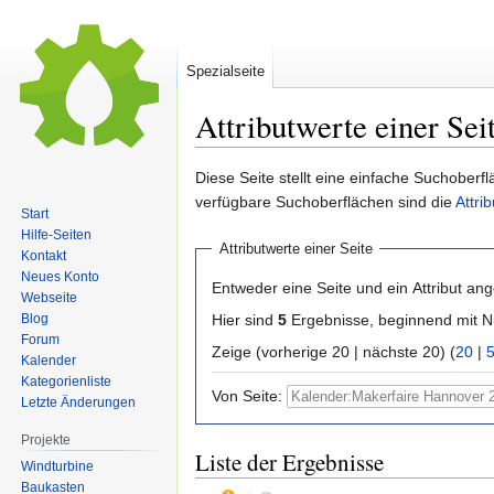
Spezialseite
Attributwerte einer Sei
Zur
Zur
Diese Seite stellt eine einfache Suchoberfl
Navigation
Suche
verfügbare Suchoberflächen sind die
Attri
Start
springen
springen
Hilfe-Seiten
Attributwerte einer Seite
Kontakt
Neues Konto
Entweder eine Seite und ein Attribut an
Webseite
Hier sind
5
Ergebnisse, beginnend mit
Blog
Forum
Zeige (vorherige 20 | nächste 20) (
20
|
Kalender
Kategorienliste
Von Seite:
Letzte Änderungen
Projekte
Liste der Ergebnisse
Windturbine
Baukasten