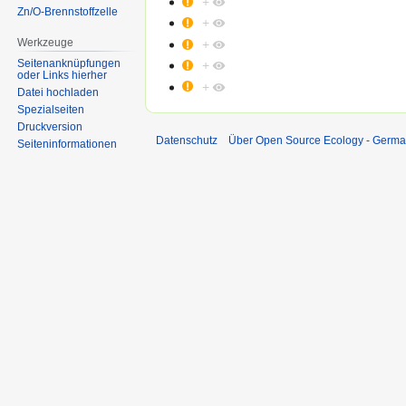
+
Zn/O-Brennstoffzelle
+
Werkzeuge
+
Seitenanknüpfungen
+
oder Links hierher
+
Datei hochladen
Spezialseiten
Druckversion
Datenschutz
Über Open Source Ecology - Germ
Seiten­informationen