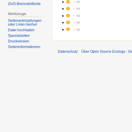
+
Zn/O-Brennstoffzelle
+
Werkzeuge
+
Seitenanknüpfungen
+
oder Links hierher
+
Datei hochladen
Spezialseiten
Druckversion
Seiten­informationen
Datenschutz
Über Open Source Ecology - 