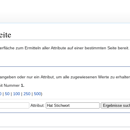
eite
berfläche zum Ermitteln aller Attribute auf einer bestimmten Seite bere
 angeben oder nur ein Attribut, um alle zugewiesenen Werte zu erhalte
mit Nummer
1.
0
|
50
|
100
|
250
|
500
)
Attribut: