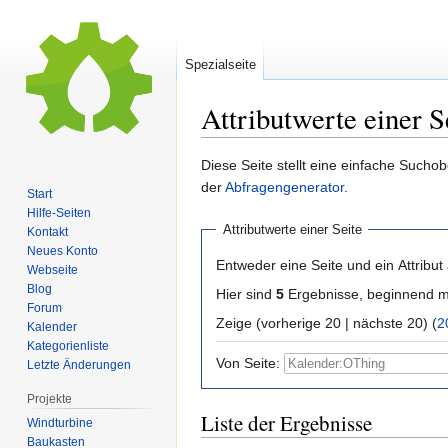
Spezialseite
Attributwerte einer S
Zur
Zur
Diese Seite stellt eine einfache Sucho
Navigation
Suche
der
Abfragengenerator
.
Start
springen
springen
Hilfe-Seiten
Attributwerte einer Seite
Kontakt
Neues Konto
Entweder eine Seite und ein Attribut
Webseite
Blog
Hier sind
5
Ergebnisse, beginnend 
Forum
Zeige (vorherige 20 | nächste 20) (
2
Kalender
Kategorienliste
Von Seite:
Letzte Änderungen
Projekte
Liste der Ergebnisse
Windturbine
Baukasten