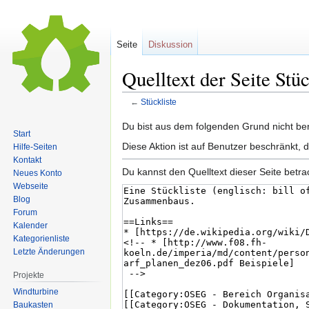
Seite
Diskussion
Quelltext der Seite Stüc
←
Stückliste
Zur
Zur
Du bist aus dem folgenden Grund nicht bere
Start
Navigation
Suche
Diese Aktion ist auf Benutzer beschränkt, 
Hilfe-Seiten
springen
springen
Kontakt
Du kannst den Quelltext dieser Seite betr
Neues Konto
Webseite
Blog
Forum
Kalender
Kategorienliste
Letzte Änderungen
Projekte
Windturbine
Baukasten