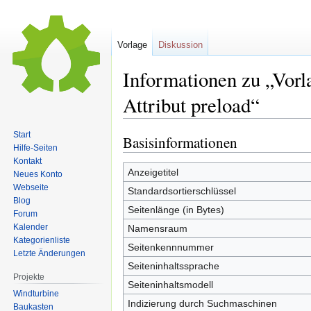
Vorlage
Diskussion
Informationen zu „Vorla
Attribut preload“
Start
Basisinformationen
Zur
Zur
Hilfe-Seiten
Navigation
Suche
Kontakt
springen
springen
Anzeigetitel
Neues Konto
Webseite
Standardsortierschlüssel
Blog
Seitenlänge (in Bytes)
Forum
Kalender
Namensraum
Kategorienliste
Seitenkennnummer
Letzte Änderungen
Seiteninhaltssprache
Projekte
Seiteninhaltsmodell
Windturbine
Indizierung durch Suchmaschinen
Baukasten