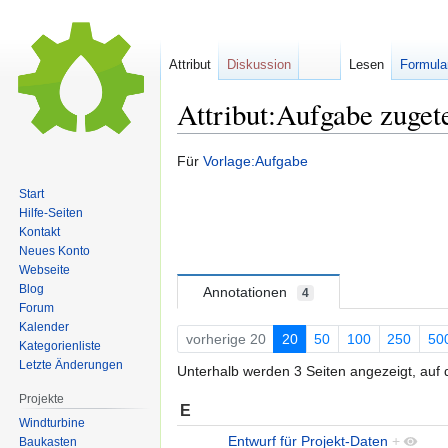
Attribut
Diskussion
Lesen
Formula
Attribut:Aufgabe zugete
Zur
Zur
Für
Vorlage:Aufgabe
Navigation
Suche
Start
springen
springen
Hilfe-Seiten
Kontakt
Neues Konto
Webseite
Blog
Annotationen
4
Forum
Kalender
vorherige 20
20
50
100
250
50
Kategorienliste
Letzte Änderungen
Unterhalb werden 3 Seiten angezeigt, auf d
Projekte
E
Windturbine
Entwurf für Projekt-Daten
+
Baukasten