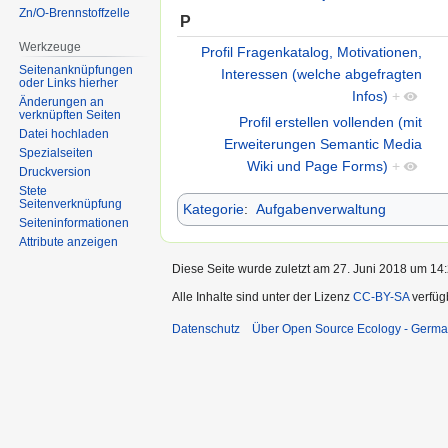
Zn/O-Brennstoffzelle
P
Werkzeuge
Profil Fragenkatalog, Motivationen,
Seitenanknüpfungen
Interessen (welche abgefragten
oder Links hierher
Infos)
+
Änderungen an
verknüpften Seiten
Profil erstellen vollenden (mit
Datei hochladen
Erweiterungen Semantic Media
Spezialseiten
Wiki und Page Forms)
+
Druckversion
Stete
Seitenverknüpfung
Kategorie
:
Aufgabenverwaltung
Seiten­informationen
Attribute anzeigen
Diese Seite wurde zuletzt am 27. Juni 2018 um 14:
Alle Inhalte sind unter der Lizenz
CC-BY-SA
verfüg
Datenschutz
Über Open Source Ecology - Germ