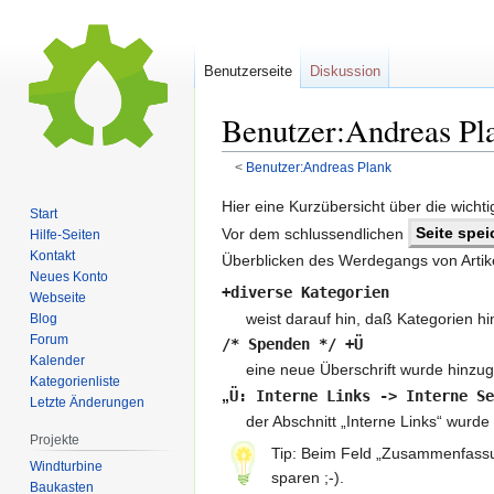
Benutzerseite
Diskussion
Benutzer:Andreas Pla
<
Benutzer:Andreas Plank
Zur
Zur
Hier eine Kurzübersicht über die wicht
Start
Navigation
Suche
Vor dem schlussendlichen
Seite spe
Hilfe-Seiten
springen
springen
Kontakt
Überblicken des Werdegangs von Artik
Neues Konto
+diverse Kategorien
Webseite
weist darauf hin, daß Kategorien h
Blog
Forum
/* Spenden */ +Ü
Kalender
eine neue Überschrift wurde hinzug
Kategorienliste
„
Ü: Interne Links -> Interne Se
Letzte Änderungen
der Abschnitt „Interne Links“ wurd
Projekte
Tip: Beim Feld „Zusammenfassun
Windturbine
sparen ;-).
Baukasten