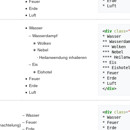
* Erde 

Feuer
Erde
Luft
Wasser
<
div
class
=
Wasserdampf
* Wasser

** Wasserdam
Wolken
*** Wolken

Nebel
*** Nebel

**** Heilanw
Heilanwendung inhalieren
** Eis

Eis
*** Eishotel
Eishotel
* Feuer

* Erde 

Feuer
Erde
</
div
>
Luft
<
div
class
=
Wasser
* Wasser

Feuer
* Feuer

hachtelung)
* Erde 

Erde