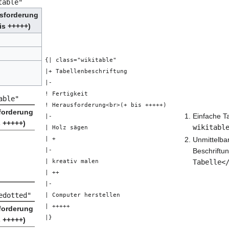
table"
sforderung
bis +++++)
{| class="wikitable"
|+ Tabellenbeschriftung
|-
! Fertigkeit
able"
! Herausforderung<br>(+ bis +++++)
forderung
Einfache Ta
|-
s +++++)
wikitabl
| Holz sägen
Unmittelba
| +
Beschriftu
|-
Tabelle<
| kreativ malen
| ++
|-
edotted"
| Computer herstellen
| +++++
forderung
|}
s +++++)