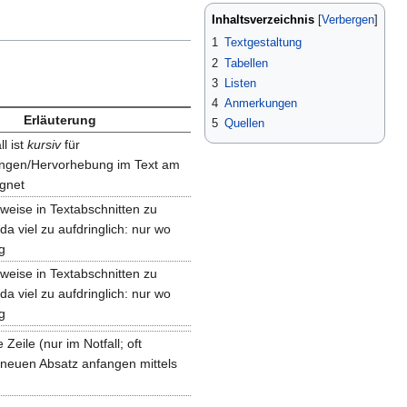
Inhaltsverzeichnis
1
Textgestaltung
2
Tabellen
3
Listen
4
Anmerkungen
Erläuterung
5
Quellen
l ist
kursiv
für
ngen/Hervorhebung im Text am
gnet
rweise in Textabschnitten zu
a viel zu aufdringlich: nur wo
g
rweise in Textabschnitten zu
a viel zu aufdringlich: nur wo
g
 Zeile (nur im Notfall; oft
neuen Absatz anfangen mittels