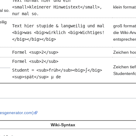
Text normal hier und ein
<small>kleinerer Hinweistext</small>,
klein format
al so.
nur mal so.
ilig
Text hier stupide & langweilig und mal
groß format
<big>was <big>wirklich <big>Wichtiges!
die Wiki-An
</big></big></big>
entsprechen
Formel <sup>2</sup>
Zeichen hoc
Formel <sub>2</sub>
Zeichen tief
Student = <sub>früh</sub><big>∫</big>
Studentenf
<sup>spät</sup> µ de
lesgenerator.com)
Wiki-Syntax