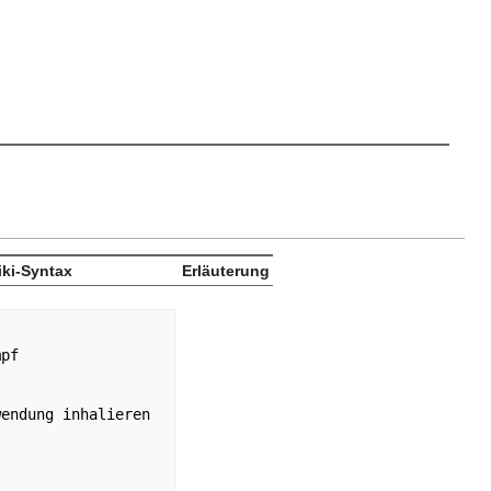
ki-Syntax
Erläuterung
pf

endung inhalieren


