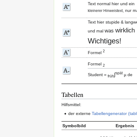
Text normal hier und ein
, nur m
kleinerer Hinweistext
Text hier stupide & langwe
wirklich
was
und mal
Wichtiges!
2
Formel
Formel
2
spät
∫
Student =
µ de
früh
Tabellen
Hilfsmittel:
der externe
Tabellengenerator (tab
Symbolbild
Ergebnis