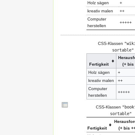
Holz sägen
+
kreativ malen
++
Computer
+++++
herstellen
CSS-Klassen
"wik
sortable"
Herausf
Fertigkeit
(+ bis
Holz sägen
+
kreativ malen
++
Computer
+++++
herstellen
CSS-Klassen
"book
sortable"
Herausfo
Fertigkeit
(+ bis +