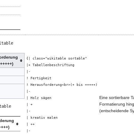
itable
orderung
{| class="wikitable sortable"
 +++++)
|+ Tabellenbeschriftung
|-
! Fertigkeit
! Herausforderung<br>(+ bis +++++)
|-
Eine sortierbare T
| Holz sägen
Formatierung hing
| +
table
(entscheidende Sy
|-
| kreativ malen
rderung
| ++
++++)
|-