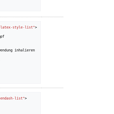
"latex-style-list"
>
pf

endung inhalieren



"endash-list"
>