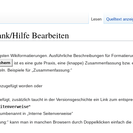
Lesen
Quelltext anze
nk/Hilfe Bearbeiten
igsten Wikiformatierungen. Ausführliche Beschreibungen für Formatieru
ichern
ist es eine gute Praxis, eine (knappe) Zusammenfassung bzw. e
eln. Beispiele für „Zusammenfassung:“
inzugefügt worden oder
efügt, zusätzlich taucht in der Versionsgeschichte ein Link zum entspr
itenverweise
“
e umbenannt in „Interne Seitenverweise“
g:“ kann man in manchen Browsern durch Doppelklicken einfach die zu