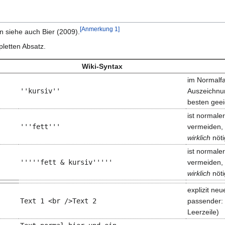
[Anmerkung 1]
n siehe auch Bier (2009).
pletten Absatz.
Wiki-Syntax
im Normalfal
''kursiv''
Auszeichnu
besten geei
ist normale
'''fett'''
vermeiden, d
wirklich
nöti
ist normale
'''''fett & kursiv'''''
vermeiden, d
wirklich
nöti
explizit neue
Text 1 <br />Text 2
passender: 
Leerzeile)