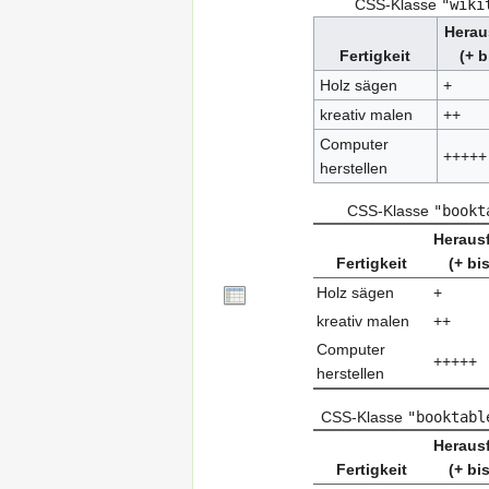
CSS-Klasse
"wiki
Herau
Fertigkeit
(+ 
Holz sägen
+
kreativ malen
++
Computer
+++++
herstellen
CSS-Klasse
"bookt
Heraus
Fertigkeit
(+ bi
Holz sägen
+
kreativ malen
++
Computer
+++++
herstellen
CSS-Klasse
"booktabl
Heraus
Fertigkeit
(+ bi