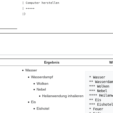
| Computer herstellen
| +++++
|}
Ergebnis
Wi
Wasser
Wasserdampf
* Wasser

** Wasserdam
Wolken
*** Wolken

Nebel
*** Nebel

**** Heilanw
Heilanwendung inhalieren
** Eis

Eis
*** Eishotel
Eishotel
* Feuer
