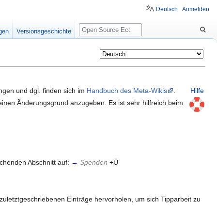
Deutsch
Anmelden
Suche
igen
Versionsgeschichte
ngen und dgl. finden sich im
Handbuch des Meta-Wikis
.
Hilfe
inen Änderungsgrund anzugeben. Es ist sehr hilfreich beim
echenden Abschnitt auf:
→
Spenden
+Ü
letztgeschriebenen Einträge hervorholen, um sich Tipparbeit zu