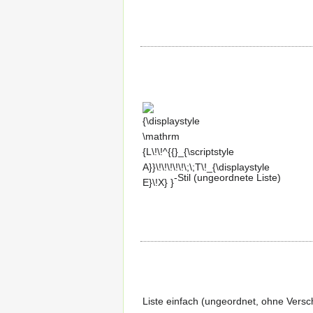
{\displaystyle \mathrm
{L\!\!^{{}_{\scriptstyle
A}}\!\!\!\!\!\;\;T\!_{\displaystyle
E}\!X} }
-Stil (ungeordnete Liste)
Liste einfach (ungeordnet, ohne Versc