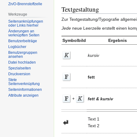
Zn/O-Brennstoffzelle
Textgestaltung
Werkzeuge
Zur Textgestaltung/Typografie allgemei
Seitenanknüpfungen
oder Links hierher
Jede
neue Leerzeile erstellt einen kom
Änderungen an
verknüpften Seiten
Symbolbild
Ergebnis
Benutzerbeiträge
Logbücher
Benutzergruppen
kursiv
ansehen
Datei hochladen
Spezialseiten
Druckversion
fett
Stete
Seitenverknüpfung
Seiten­informationen
Attribute anzeigen
+
fett & kursiv
Text 1
Text 2