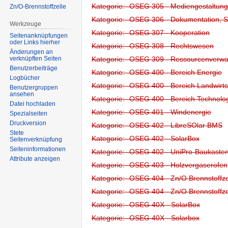
Kategorie: -OSEG 305 - Mediengestaltung
Zn/O-Brennstoffzelle
Kategorie: -OSEG 306 - Dokumentation, S
Werkzeuge
Kategorie: -OSEG 307 - Kooperation
Seitenanknüpfungen
oder Links hierher
Kategorie: -OSEG 308 - Rechtswesen
Änderungen an
Kategorie: -OSEG 309 - Ressourcenverwa
verknüpften Seiten
Benutzerbeiträge
Kategorie: -OSEG 400 - Bereich Energie
Logbücher
Kategorie: -OSEG 400 - Bereich Landwirts
Benutzergruppen
ansehen
Kategorie: -OSEG 400 - Bereich Technolo
Datei hochladen
Kategorie: -OSEG 401 - Windenergie
Spezialseiten
Druckversion
Kategorie: -OSEG 402 - LibreSOlar BMS
Stete
Kategorie: -OSEG 402 - SolarBox
Seitenverknüpfung
Seiten­informationen
Kategorie: -OSEG 402 - UniPro-Baukaste
Attribute anzeigen
Kategorie: -OSEG 403 - Holzvergaserofen
Kategorie: -OSEG 404 - Zn/O Brennstoffze
Kategorie: -OSEG 404 - Zn/O Brennstoffze
Kategorie: -OSEG 40X - SolarBox
Kategorie: -OSEG 40X - Solarbox