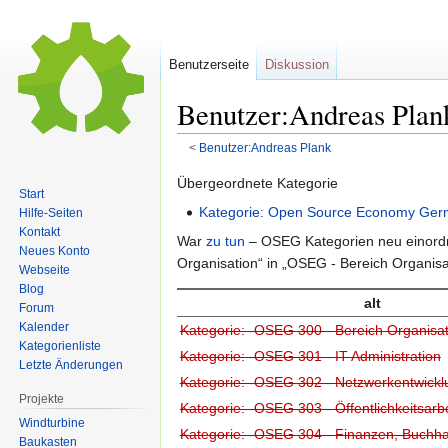
Benutzerseite
Diskussion
Benutzer:Andreas Pla
<
Benutzer:Andreas Plank
Zur
Zur
Übergeordnete Kategorie
Start
Navigation
Suche
Kategorie: Open Source Economy Ge
Hilfe-Seiten
springen
springen
Kontakt
War
zu tun
– OSEG Kategorien neu einord
Neues Konto
Organisation“ in „OSEG - Bereich Organisa
Webseite
Blog
alt
Forum
Kalender
Kategorie: -OSEG 300 - Bereich Organisat
Kategorienliste
Kategorie: -OSEG 301 - IT Administration
Letzte Änderungen
Kategorie: -OSEG 302 - Netzwerkentwickl
Projekte
Kategorie: -OSEG 303 - Öffentlichkeitsarbe
Windturbine
Kategorie: -OSEG 304 - Finanzen, Buchha
Baukasten