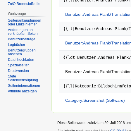
Zn/O-Brennstoffzelle
Werkzeuge
Benutzer:Andreas Plank/Translati
Seitenanknüpfungen
oder Links hierher
Änderungen an
verknüpften Seiten
Benutzerbeiträge
Benutzer:Andreas Plank/Translati
Logbücher
Benutzergruppen
ansehen
Datei hochladen
Spezialseiten
Druckversion
Benutzer:Andreas Plank/Translati
Stete
Seitenverknüpfung
Seiten­informationen
Attribute anzeigen
Category:Screenshot (Software)
Diese Seite wurde zuletzt am 20. Juli 2018 um
Alle Inhalte sind unter der Lizenz
CC-BY-SA
ve