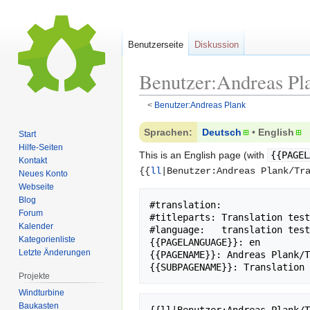
Benutzerseite
Diskussion
Benutzer:Andreas Pl
<
Benutzer:Andreas Plank
Zur
Zur
Sprachen:
Deutsch
• ‎
English
Start
Navigation
Suche
Hilfe-Seiten
This is an English page (with
{{PAGEL
springen
springen
Kontakt
{{
ll
|Benutzer:Andreas Plank/Tr
Neues Konto
Webseite
Blog
#translation: 

Forum
#titleparts: Translation test
Kalender
#language:   translation test
Kategorienliste
{{PAGELANGUAGE}}: en

Letzte Änderungen
{{PAGENAME}}: Andreas Plank/T
Projekte
Windturbine
Baukasten