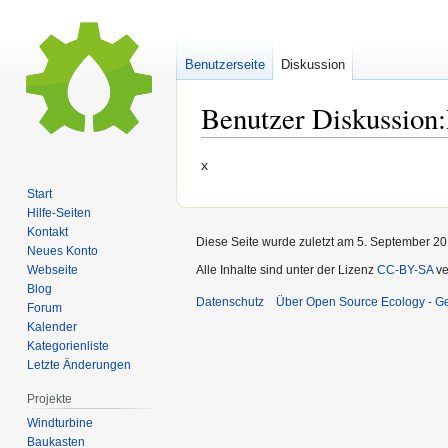
Benutzerseite
Diskussion
Benutzer Diskussion
Zur
Zur
x
Navigation
Suche
Start
springen
springen
Hilfe-Seiten
Kontakt
Diese Seite wurde zuletzt am 5. September 20
Neues Konto
Webseite
Alle Inhalte sind unter der Lizenz
CC-BY-SA
ve
Blog
Datenschutz
Über Open Source Ecology - 
Forum
Kalender
Kategorienliste
Letzte Änderungen
Projekte
Windturbine
Baukasten