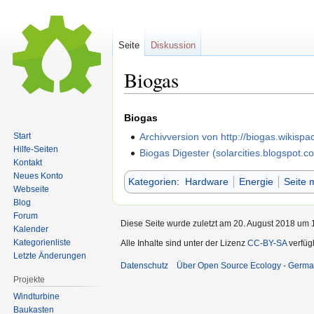
Seite
Diskussion
Biogas
Zur
Zur
Biogas
Navigation
Suche
Archivversion von http://biogas.wikispac
Start
springen
springen
Hilfe-Seiten
Biogas Digester (solarcities.blogspot.
Kontakt
Neues Konto
Kategorien
:
Hardware
Energie
Seite 
Webseite
Blog
Forum
Diese Seite wurde zuletzt am 20. August 2018 um 1
Kalender
Kategorienliste
Alle Inhalte sind unter der Lizenz
CC-BY-SA
verfüg
Letzte Änderungen
Datenschutz
Über Open Source Ecology - Germ
Projekte
Windturbine
Baukasten