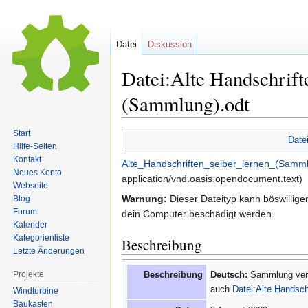
Datei
Diskussion
Datei:Alte Handschrift
(Sammlung).odt
Start
Zur
Zur
Date
Hilfe-Seiten
Navigation
Suche
Kontakt
Alte_Handschriften_selber_lernen_(Samml
springen
springen
Neues Konto
application/vnd.oasis.opendocument.text
)
Webseite
Warnung:
Dieser Dateityp kann böswillig
Blog
Forum
dein Computer beschädigt werden.
Kalender
Kategorienliste
Beschreibung
Letzte Änderungen
Beschreibung
Deutsch:
Sammlung versc
Projekte
auch
Datei:Alte Handsch
Windturbine
Baukasten