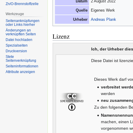
Datum
2 August 2022
Zn/O-Brennstoffzelle
Quelle
Eigenes Werk
Werkzeuge
Urheber
Andreas Plank
Seitenanknüpfungen
oder Links hierher
Änderungen an
Lizenz
verknüpften Seiten
Datei hochladen
Spezialseiten
Ich, der Urheber die
Druckversion
Stete
Diese Datei ist lizenzi
Seitenverknüpfung
Seiten­informationen
Attribute anzeigen
Dieses Werk darf von
verbreitet werd
werden
neu zusammenge
Zu den folgenden B
Namensnennun
machen, einen L
vorgenommen wur