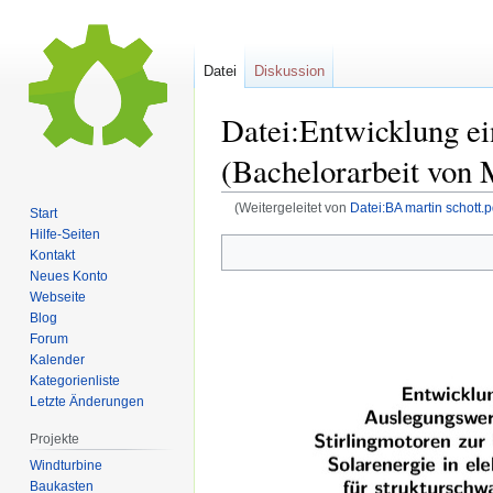
Datei
Diskussion
Datei:Entwicklung ei
(Bachelorarbeit von M
(Weitergeleitet von
Datei:BA martin schott.p
Start
Hilfe-Seiten
Kontakt
Zur
Zur
Neues Konto
Navigation
Suche
Webseite
springen
springen
Blog
Forum
Kalender
Kategorienliste
Letzte Änderungen
Projekte
Windturbine
Baukasten