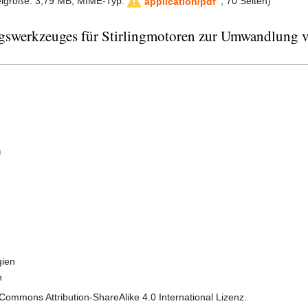
teigröße: 3,79 MB, MIME-Typ:
, 70 Seiten)
application/pdf
swerkzeuges für Stirlingmotoren zur Umwandlung von
n
gien
n
 Commons Attribution-ShareAlike 4.0 International Lizenz.