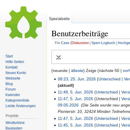
Spezialseite
Benutzerbeiträge
Für
Case
Diskussion
Sperr-Logbuch
Hochge
Zur
Zur
Start
Ausklappen
Navigation
Suche
Hilfe-Seiten
springen
springen
Kontakt
(neueste |
älteste
) Zeige (nächste 50 |
vor
Neues Konto
Webseite
08:23, 25. Jun. 2026
Unterschied
Ve
Blog
aktuell
Forum
11:48, 5. Jun. 2026
Unterschied
Vers
Kalender
11:47, 5. Jun. 2026
Unterschied
Vers
Kategorienliste
09.05.2026
‎
Die Seite wurde neu ange
Letzte Änderungen
Pionierstr. 10, 32424 Minden Teilnehme
Projekte
11:47, 5. Jun. 2026
Unterschied
Vers
Windturbine
11:45, 5. Jun. 2026
Unterschied
Vers
Baukasten