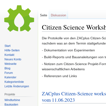
Seite
Diskussion
Citizen Science Worksh
Zur
Zur
Die Protokolle von den ZACplus Citizen-S
Navigation
Suche
nachdem was an dem Termin stattgefunden 
Start
springen
springen
- Dokumentation von Experimenten
Hilfe-Seiten
Kontakt
- Build-Reports und Bauanaleitungen von 
Neues Konto
- Notizen zum Citizen-Science Projekt-Fo
Webseite
Blog
wissenschaftlichen Arbeitens
Forum
- Referenzen und Links
Kalender
Kategorienliste
Letzte Änderungen
ZACplus Citizen-Science work
Projekte
vom 11.06.2023
Windturbine
Baukasten