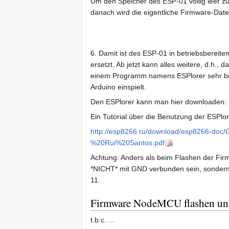
Um den Speicher des ESP-01 völlig leer zu
danach wird die eigentliche Firmware-Dat
6. Damit ist des ESP-01 in betriebsberei
ersetzt. Ab jetzt kann alles weitere, d.h.
einem Programm namens ESPlorer sehr be
Arduino einspielt.
Den ESPlorer kann man hier downloaden:
Ein Tutorial über die Benutzung der ESPl
http://esp8266.ru/download/esp8266-do
%20Rui%20Santos.pdf
Achtung: Anders als beim Flashen der Fi
*NICHT* mit GND verbunden sein, sondern
11.
Firmware NodeMCU flashen un
t.b.c. ...