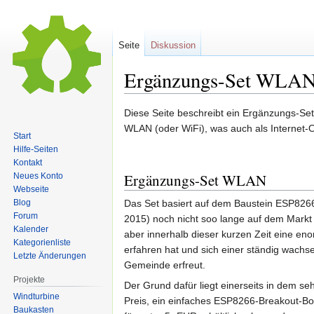
Seite
Diskussion
Ergänzungs-Set WLA
Zur
Zur
Diese Seite beschreibt ein Ergänzungs-Se
Navigation
Suche
WLAN (oder WiFi), was auch als Internet-O
Start
springen
springen
Hilfe-Seiten
Kontakt
Ergänzungs-Set WLAN
Neues Konto
Webseite
Blog
Das Set basiert auf dem Baustein ESP8266
Forum
2015) noch nicht soo lange auf dem Markt 
Kalender
aber innerhalb dieser kurzen Zeit eine en
Kategorienliste
erfahren hat und sich einer ständig wachs
Letzte Änderungen
Gemeinde erfreut.
Projekte
Der Grund dafür liegt einerseits in dem se
Windturbine
Preis, ein einfaches ESP8266-Breakout-Boa
Baukasten