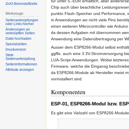
für unter 5,-EUR erhältlich, aber andererse
Zn/O-Brennstoffzelle
Chip auch über beachtliche Leistungsreser
punkto Flash-Speicher und Performance, w
Werkzeuge
in Anwendungen wo nicht viele Pins benöti
Seitenanknüpfungen
oder Links hierher
einen weiteren Mikrocontroller wie Arduino
Änderungen an
da dessen Aufgaben mit übernommen werden
verknüpften Seiten
Datei hochladen
Anwendung eine Datenübertragung per WL
Spezialseiten
Ausser dem ESP8266-Modul selbst enthält 
Druckversion
ggflls. auch eine 3.3V-Stromversorgung bi
Stete
Seitenverknüpfung
LUA-Script-Anwendungen. Wobei letzteres s
Seiten­informationen
Firmware, welche die Eingansg beschriebe
Attribute anzeigen
da ESP8266-Module ab Hersteller meist mit
vorinstalliert sind.
Komponenten
ESP-01, ESP8266-Modul bzw. ESP
Es gibt eine Vielzahl von ESP8266-Modul