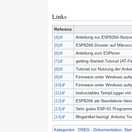
Links
Referenz
[4]
Anleitung zur ESP8266-Nutzu
[5]
ESP8266-Dossier auf Mikrocont
[6]
Anleitung zum ESPlorer
[7]
getting-Started-Tutorial (AT-F
[8]
Tutorial zur Nutzung der Ard
[9]
Firmware unter Windows aufs
[10]
Firmware unter Windows aufs
[11]
instructables TempLogger mi
[12]
ESP8266 als Standalone-Varia
[13]
Sehr gutes ESP-01 Programme
[14]
Blogartikel bezügl. Arduino T
Kategorien
:
OSEG - Dokumentation, Stan