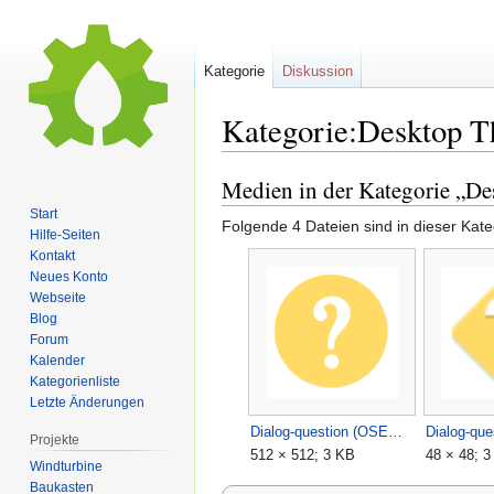
Kategorie
Diskussion
Kategorie:Desktop T
Medien in der Kategorie „De
Zur
Zur
Navigation
Suche
Start
Folgende 4 Dateien sind in dieser Kate
springen
springen
Hilfe-Seiten
Kontakt
Neues Konto
Webseite
Blog
Forum
Kalender
Kategorienliste
Letzte Änderungen
Dialog-question (OSEG bg FFD966, Griffin-Mono-v3.5).svg
Projekte
512 × 512; 3 KB
48 × 48; 
Windturbine
Baukasten