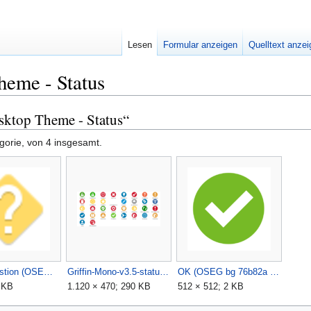
Lesen
Formular anzeigen
Quelltext anze
heme - Status
sktop Theme - Status“
gorie, von 4 insgesamt.
Dialog-question (OSEG-yellow, Papirus desktop theme, status dialog-question).svg
Griffin-Mono-v3.5-status-scalable.png
OK (OSEG bg 76b82a Griffin-Mono-v3.5, checkbox).svg
3 KB
1.120 × 470; 290 KB
512 × 512; 2 KB