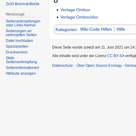
O
Zn/O-Brennstoffzelle
Vorlage:Ombox
Werkzeuge
Vorlage:Ombox/doc
Seitenanknüpfungen
oder Links hierher
Kategorien
:
Wiki-Code Hilfen
Hilfe
Änderungen an
verknüpften Seiten
Datei hochladen
Spezialseiten
Diese Seite wurde zuletzt am 11. Juni 2021 um 14:
Druckversion
Alle Inhalte sind unter der Lizenz
CC-BY-SA
verfüg
Stete
Seitenverknüpfung
Datenschutz
Über Open Source Ecology - Germ
Seiten­informationen
Attribute anzeigen