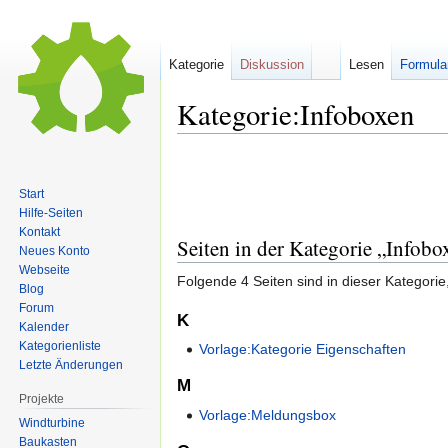
Kategorie
Diskussion
Lesen
Formula
Kategorie:Infoboxen
Zur
Zur
Navigation
Suche
Start
springen
springen
Hilfe-Seiten
Kontakt
Seiten in der Kategorie „Infobo
Neues Konto
Webseite
Folgende 4 Seiten sind in dieser Kategorie
Blog
Forum
K
Kalender
Kategorienliste
Vorlage:Kategorie Eigenschaften
Letzte Änderungen
M
Projekte
Vorlage:Meldungsbox
Windturbine
Baukasten