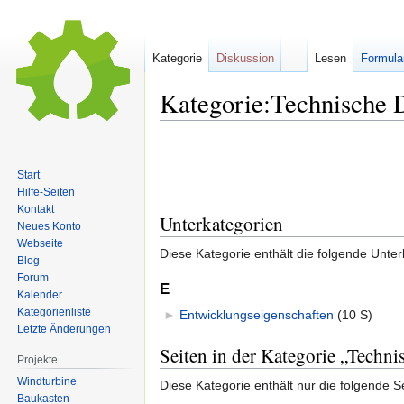
Kategorie
Diskussion
Lesen
Formula
Kategorie:Technische 
Zur
Zur
Navigation
Suche
Start
springen
springen
Hilfe-Seiten
Kontakt
Unterkategorien
Neues Konto
Webseite
Diese Kategorie enthält die folgende Unter
Blog
Forum
E
Kalender
Kategorienliste
►
Entwicklungseigenschaften
‎
(10 S)
Letzte Änderungen
Seiten in der Kategorie „Techn
Projekte
Windturbine
Diese Kategorie enthält nur die folgende Se
Baukasten