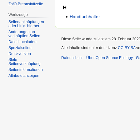
Zn/O-Brennstoffzelle
H
Werkzeuge
Handtuchhalter
Seitenanknüpfungen
oder Links hierher
Änderungen an
verknüpften Seiten
Diese Seite wurde zuletzt am 28. Februar 202
Datei hochladen
Alle Inhalte sind unter der Lizenz
CC-BY-SA
ve
Spezialseiten
Druckversion
Datenschutz
Über Open Source Ecology - 
Stete
Seitenverknüpfung
Seiten­informationen
Attribute anzeigen