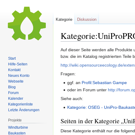
Kategorie
Diskussion
Kategorie:UniProP
Zur
Zur
Auf dieser Seite werden alle Produk
Navigation
Suche
bzw. die im Katalog registrierten Teile 
Start
springen
springen
Hilfe-Seiten
http://wiki.opensourceecology.de/exte
Kontakt
Fragen:
Neues Konto
Webseite
ggf. an
Profil:Sebastian Gampe
Blog
oder im Forum unter
http://forum
Forum
Siehe auch:
Kalender
Kategorienliste
Kategorie: OSEG - UniPro-Baukast
Letzte Änderungen
Seiten in der Kategorie „U
Projekte
Windturbine
Diese Kategorie enthält nur die folgend
Baukasten