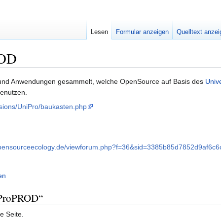
Lesen
Formular anzeigen
Quelltext anze
ROD
te und Anwendungen gesammelt, welche OpenSource auf Basis des
Unive
benutzen.
nsions/UniPro/baukasten.php
.opensourceecology.de/viewforum.php?f=36&sid=3385b85d7852d9af6c
en
niProPROD“
e Seite.