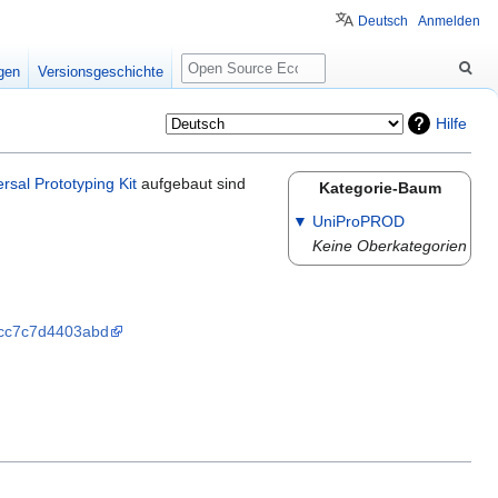
Deutsch
Anmelden
Suche
igen
Versionsgeschichte
Hilfe
rsal Prototyping Kit
aufgebaut sind
Kategorie-Baum
▼
UniProPROD
Keine Oberkategorien
6cc7c7d4403abd