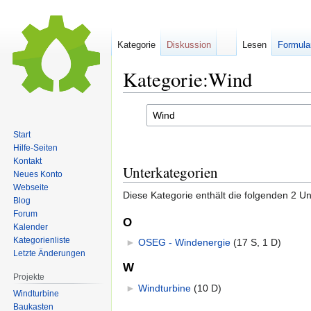
Kategorie
Diskussion
Lesen
Formula
Kategorie:Wind
Zur
Zur
Navigation
Suche
Start
springen
springen
Hilfe-Seiten
Kontakt
Unterkategorien
Neues Konto
Webseite
Diese Kategorie enthält die folgenden 2 Un
Blog
Forum
O
Kalender
Kategorienliste
►
OSEG - Windenergie
‎
(17 S, 1 D)
Letzte Änderungen
W
Projekte
►
Windturbine
‎
(10 D)
Windturbine
Baukasten