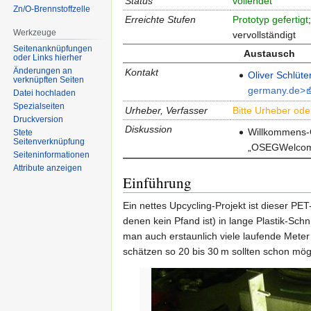
Status
vollendet
Zn/O-Brennstoffzelle
Erreichte Stufen
Prototyp gefertigt
Werkzeuge
vervollständigt
Seitenanknüpfungen
Austausch
oder Links hierher
Änderungen an
Kontakt
Oliver Schlüte
verknüpften Seiten
germany.de>
Datei hochladen
Spezialseiten
Urheber, Verfasser
Bitte Urheber ode
Druckversion
Diskussion
Willkommens
Stete
Seitenverknüpfung
„OSEGWelcome
Seiten­informationen
Attribute anzeigen
Einführung
Ein nettes Upcycling-Projekt ist dieser P
denen kein Pfand ist) in lange Plastik-Sc
man auch erstaunlich viele laufende Mete
schätzen so 20 bis 30 m sollten schon mögl