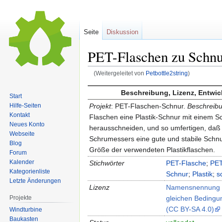
Seite
Diskussion
PET-Flaschen zu Schnu
(Weitergeleitet von
Petbottle2string
)
Zur
Zur
Beschreibung, Lizenz, Entwi
Start
Navigation
Suche
Projekt
: PET-Flaschen-Schnur.
Beschreibu
Hilfe-Seiten
springen
springen
Kontakt
Flaschen eine Plastik-Schnur mit einem S
Neues Konto
herausschneiden, und so umfertigen, daß 
Webseite
Schrumessers eine gute und stabile Schnur
Blog
Größe der verwendeten Plastikflaschen.
Forum
Kalender
Stichwörter
PET-Flasche
;
PE
Kategorienliste
Schnur
;
Plastik
;
s
Letzte Änderungen
Lizenz
Namensnennung –
gleichen Bedingun
Projekte
(CC BY-SA 4.0)
Windturbine
Baukasten