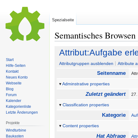
Spezialseite
Semantisches Browsen
Zur
Zur
Attribut:Aufgabe erl
Navigation
Suche
Start
springen
springen
Attributgruppen ausblenden
Attribute 
Hilfe-Seiten
Kontakt
Seitenname
Att
Neues Konto
Webseite
Adminstrative properties
Blog
Zuletzt geändert
27.
Forum
Kalender
Classification properties
Kategorienliste
Letzte Änderungen
Kategorie
Au
Projekte
Content properties
Windturbine
Hat Abfrage
Att
Baukasten