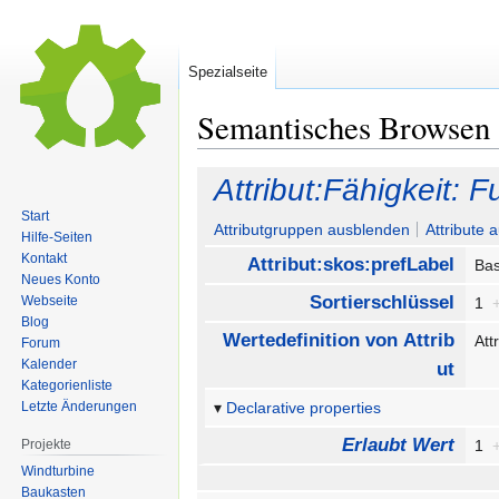
Spezialseite
Semantisches Browsen
Zur
Zur
Attribut:Fähigkeit: F
Navigation
Suche
Start
springen
springen
Attributgruppen ausblenden
Attribute 
Hilfe-Seiten
Kontakt
Attribut:skos:prefLabel
Ba
Neues Konto
Sortierschlüssel
Webseite
1
Blog
Wertedefinition von Attrib
Att
Forum
Kalender
ut
Kategorienliste
Letzte Änderungen
Declarative properties
Erlaubt Wert
Projekte
1
Windturbine
Baukasten