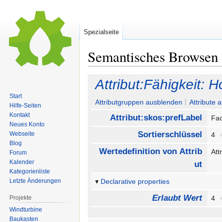
Spezialseite
Semantisches Browsen
Zur
Zur
Attribut:Fähigkeit: 
Navigation
Suche
Start
springen
springen
Attributgruppen ausblenden
Attribute 
Hilfe-Seiten
Kontakt
Attribut:skos:prefLabel
Fa
Neues Konto
Sortierschlüssel
Webseite
4
Blog
Wertedefinition von Attrib
Att
Forum
Kalender
ut
Kategorienliste
Letzte Änderungen
Declarative properties
Erlaubt Wert
Projekte
4
Windturbine
Baukasten