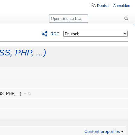
Deutsch
Anmelden
Suche
RDF
SS, PHP, ...)
SS, PHP, ...)
+
Content properties