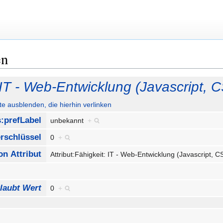
en
: IT - Web-Entwicklung (Javascript, C
ute ausblenden, die hierhin verlinken
s:prefLabel
unbekannt
+
erschlüssel
0
+
on Attribut
Attribut:Fähigkeit: IT - Web-Entwicklung (Javascript, C
laubt Wert
0
+