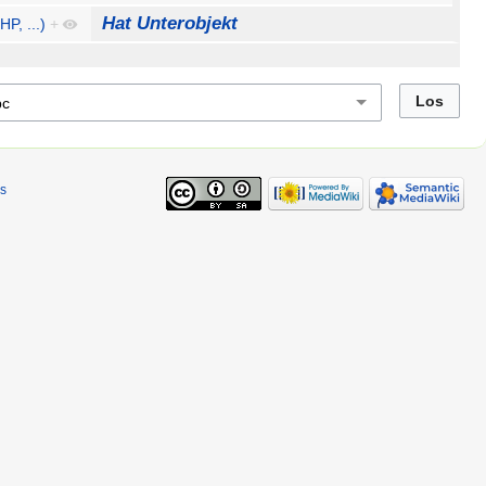
Hat Unterobjekt
P, ...)
+
s