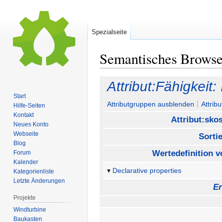
Spezialseite
Semantisches Brows
Zur
Zur
Attribut:Fähigkeit
Navigation
Suche
Start
springen
springen
Attributgruppen ausblenden
Attrib
Hilfe-Seiten
Kontakt
Attribut:sko
Neues Konto
Webseite
Sorti
Blog
Wertedefinition v
Forum
Kalender
Declarative properties
Kategorienliste
Letzte Änderungen
Er
Projekte
Windturbine
Baukasten