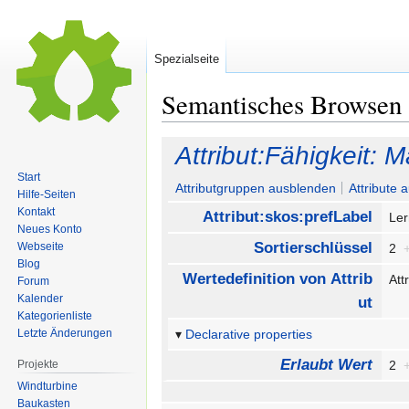
Spezialseite
Semantisches Browsen
Zur
Zur
Attribut:Fähigkeit:
Navigation
Suche
Start
springen
springen
Attributgruppen ausblenden
Attribute 
Hilfe-Seiten
Kontakt
Attribut:skos:prefLabel
Le
Neues Konto
Sortierschlüssel
Webseite
2
Blog
Wertedefinition von Attrib
Att
Forum
Kalender
ut
Kategorienliste
Letzte Änderungen
Declarative properties
Erlaubt Wert
Projekte
2
Windturbine
Baukasten