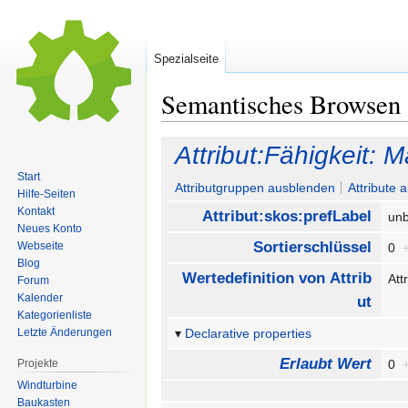
Spezialseite
Semantisches Browsen
Zur
Zur
Attribut:Fähigkeit
Navigation
Suche
Start
springen
springen
Attributgruppen ausblenden
Attribute 
Hilfe-Seiten
Kontakt
Attribut:skos:prefLabel
un
Neues Konto
Sortierschlüssel
Webseite
0
Blog
Wertedefinition von Attrib
Att
Forum
Kalender
ut
Kategorienliste
Letzte Änderungen
Declarative properties
Erlaubt Wert
Projekte
0
Windturbine
Baukasten