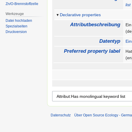
Zn/O-Brennstoffzelle
list
Werkzeuge
Declarative properties
Datei hochladen
Attributbeschreibung
Ein
Spezialseiten
(d
Druckversion
Datentyp
Ein
Preferred property label
Hat
(e
Datenschutz
Über Open Source Ecology - Germ