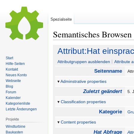
Spezialseite
Semantisches Browsen
Zur
Zur
Attribut:Hat einsprac
Navigation
Suche
Start
springen
springen
Attributgruppen ausblenden
Attribute 
Hilfe-Seiten
Kontakt
Seitenname
Att
Neues Konto
Webseite
Adminstrative properties
Blog
Zuletzt geändert
5. 
Forum
Kalender
Classification properties
Kategorienliste
Letzte Änderungen
Kategorie
Gr
Projekte
Content properties
Windturbine
Hat Abfrage
Att
Baukasten