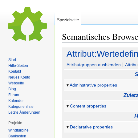
Spezialseite
Semantisches Brows
Zur
Zur
Attribut:Wertedefin
Navigation
Suche
Start
springen
springen
Attributgruppen ausblenden
Attrib
Hilfe-Seiten
Kontakt
S
Neues Konto
Webseite
Adminstrative properties
Blog
Zulet
Forum
Kalender
Content properties
Kategorienliste
Letzte Änderungen
H
Projekte
Declarative properties
Windturbine
Baukasten