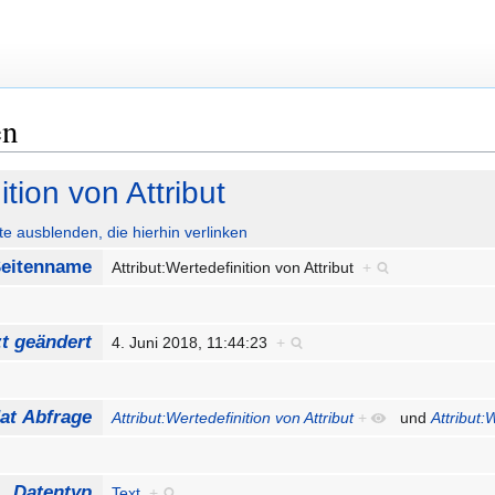
en
ition von Attribut
ute ausblenden, die hierhin verlinken
eitenname
Attribut:Wertedefinition von Attribut
+
zt geändert
4. Juni 2018, 11:44:23
+
at Abfrage
Attribut:Wertedefinition von Attribut
+
und
Attribut:
Datentyp
Text
+