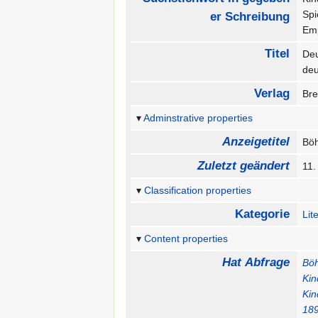
Sp
er Schreibung
Emp
Titel
Deu
de
Verlag
Bre
Adminstrative properties
Anzeigetitel
Böh
Zuletzt geändert
11.
Classification properties
Kategorie
Lit
Content properties
Hat Abfrage
Böh
Kin
Kin
18