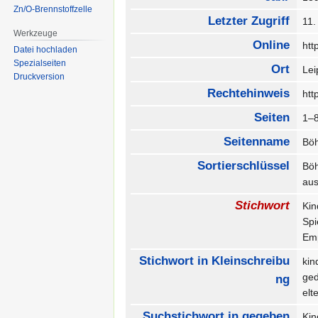
Zn/O-Brennstoffzelle
Letzter Zugriff
11
Werkzeuge
Online
htt
Datei hochladen
Spezialseiten
Ort
Le
Druckversion
Rechtehinweis
htt
Seiten
1–
Seitenname
Böh
Sortierschlüssel
Böh
au
Stichwort
Kin
Sp
Emp
Stichwort in Kleinschreibu
kin
ge
ng
el
Suchstichwort in gegeben
Kin