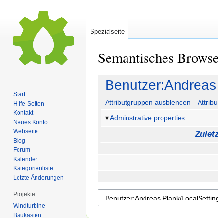
Spezialseite
Semantisches Brows
Zur
Zur
Benutzer:Andreas 
Navigation
Suche
Start
springen
springen
Attributgruppen ausblenden
Attrib
Hilfe-Seiten
Kontakt
Adminstrative properties
Neues Konto
Webseite
Zulet
Blog
Forum
Kalender
Kategorienliste
Letzte Änderungen
Projekte
Windturbine
Baukasten