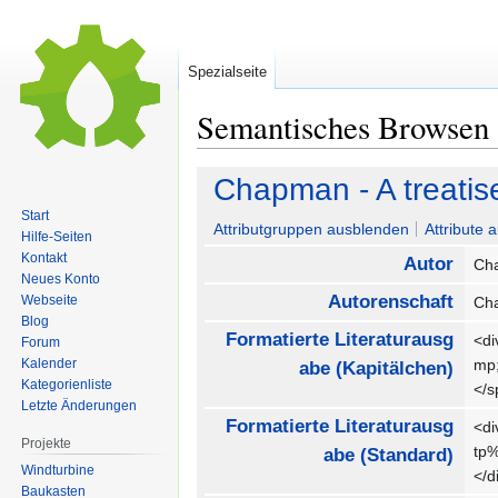
Spezialseite
Semantisches Browsen
Zur
Zur
Chapman - A treatis
Navigation
Suche
Start
springen
springen
Attributgruppen ausblenden
Attribute 
Hilfe-Seiten
Kontakt
Autor
Ch
Neues Konto
Autorenschaft
Webseite
Ch
Blog
Formatierte Literaturausg
<di
Forum
Kalender
mp
abe (Kapitälchen)
Kategorienliste
</
Letzte Änderungen
Formatierte Literaturausg
<di
Projekte
tp
abe (Standard)
Windturbine
</
Baukasten