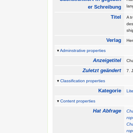
la
er Schreibung
Titel
A t
des
shi
Verlag
He
Adminstrative properties
Anzeigetitel
Cha
Zuletzt geändert
7. 
Classification properties
Kategorie
Lit
Content properties
Hat Abfrage
Cha
rop
Cha
rop